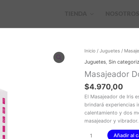
TIENDA
NOSOTRO
Inicio
/
Juguetes
/ Masaj
Juguetes
,
Sin categori
Masajeador D
$
4.970,00
El Masajeador de Iris e
brindará experiencias 
calentamiento y dos mo
masajeador y vibrador.
Masajeador
Añadir al c