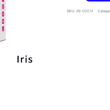
Doble
con
SKU:
XB-D0074
Catego
Temperatura
cantidad