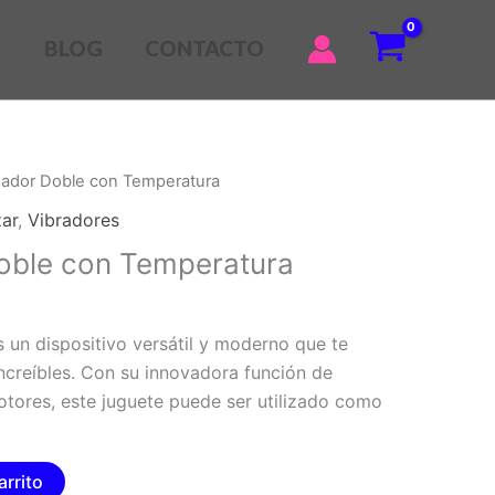
S
BLOG
CONTACTO
eador Doble con Temperatura
zar
,
Vibradores
oble con Temperatura
s un dispositivo versátil y moderno que te
increíbles. Con su innovadora función de
tores, este juguete puede ser utilizado como
arrito