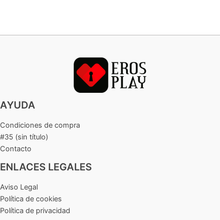
del
Preservativo:
Obstáculos
Comunes
en
su
Uso
AYUDA
Condiciones de compra
#35 (sin título)
Contacto
ENLACES LEGALES
Aviso Legal
Política de cookies
Política de privacidad