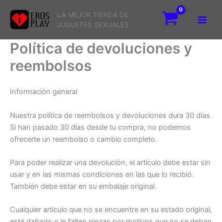
Ir
LA MEJOR TIENDA DE
al
JUGUETES SEXUALES
contenido
Política de devoluciones y
reembolsos
Información general
Nuestra política de reembolsos y devoluciones dura 30 días.
Si han pasado 30 días desde tu compra, no podemos
ofrecerte un reembolso o cambio completo.
Para poder realizar una devolución, el artículo debe estar sin
usar y en las mismas condiciones en las que lo recibió.
También debe estar en su embalaje original.
Cualquier artículo que no se encuentre en su estado original,
esté dañado o le falten piezas por motivos que no se deban